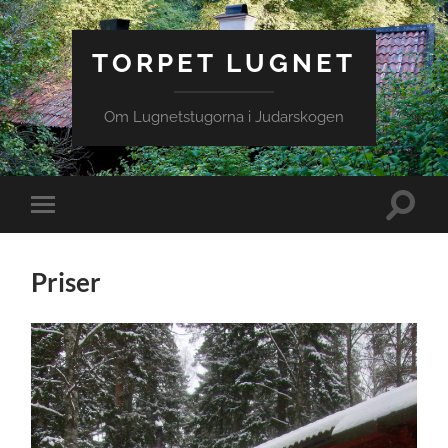
TORPET LUGNET
Om Lugnetstugorna i Judarskogen
Toggle
Toggle
search
mobile
field
menu
Priser