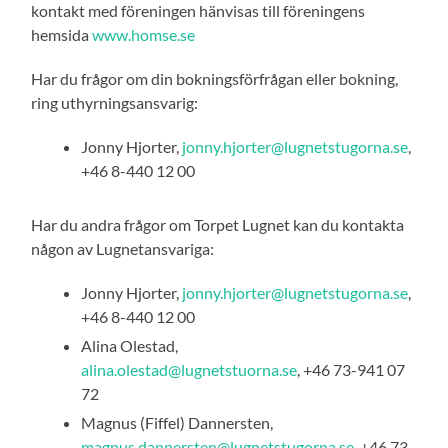
kontakt med föreningen hänvisas till föreningens
hemsida
www.homse.se
Har du frågor om din bokningsförfrågan eller bokning,
ring uthyrningsansvarig:
Jonny Hjorter,
jonny.hjorter@lugnetstugorna.se
,
+46 8-440 12 00
Har du andra frågor om Torpet Lugnet kan du kontakta
någon av Lugnetansvariga:
Jonny Hjorter,
jonny.hjorter@lugnetstugorna.se
,
+46 8-440 12 00
Alina Olestad,
alina.olestad@lugnetstuorna.se
, +46 73-941 07
72‬
Magnus (Fiffel) Dannersten,
magnus.dannersten@lugnetstugorna.se
, +46 73-