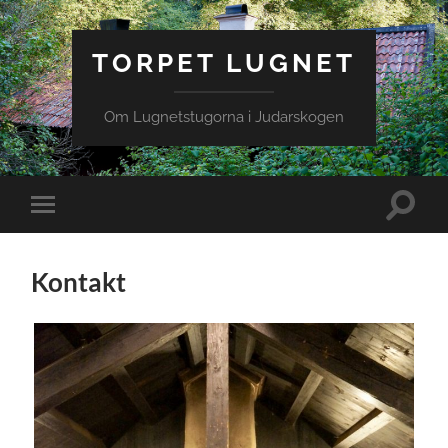
TORPET LUGNET
Om Lugnetstugorna i Judarskogen
Toggle
Toggle
search
mobile
field
menu
Kontakt