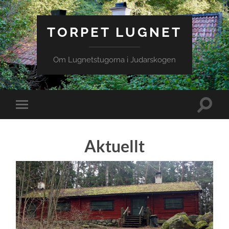
TORPET LUGNET
Om Lugnetstugorna i Judarskogen
Toggle
Toggle
search
mobile
field
menu
Aktuellt