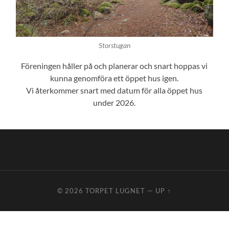
Storstugan
Föreningen håller på och planerar och snart hoppas vi
kunna genomföra ett öppet hus igen.
Vi återkommer snart med datum för alla öppet hus
under 2026.
© 2026
TORPET LUGNET
—
UP ↑